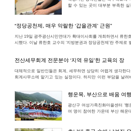
할 수 있는 곳이 대부분 부족한 
가 필요해 보호자가 경제적인 활동
런 문제점을 해결하기 위해 재활
“정당공천제, 매우 악랄한 ‘갑을관계’ 근원”
지난 19일 광주광산시민연대가 확대이사회를 개최하면서 류한호
시했다. 이날 류한호 교수의 ‘지방분권과 정당공천제’란 주제로 벌인 특강내용의 전문을 정리했다. /편집자 주 2014년 지
방선거를 1년여 앞두고 기초의원 정당공천 폐지문제가 다시 뜨거운 이슈로 달아오
형발전지방분권전국연대, YMCA, 경실련을 비롯한 시민운동
전산세무회계 전문분야 ‘지역 유일’한 교육의 장
대체적으로 일반인들은 회계, 세무하면 상당히 어렵게 생각한다
회계사무소에 맡기고 있는 실정이다. 하지만 이런 부담을 날려
가르치는 2개의 유일한 학원 한곳이 첨단에 자리 잡고 있기 때
행운목, 부산으로 배움 여
광산구 여성가족친화마을센터 ‘행운목
여 명이 참여한 가운데 부산 해운
녀왔다. 이번 견학은 주민공동체 운동이 활발하게 펼쳐지고 있는 곳을 직접 방문 우수사례
를 벤치마킹하기 위해 마련됐다. 