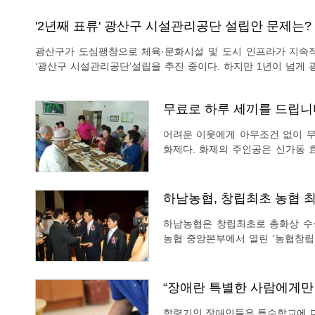
단하기 어려운 실정이다. 하지만 이제 이런 걱정을 해결할 수 있는
'2년째 표류' 광산구 시설관리공단 설립안 문제는?
광산구가 도심팽창으로 체육·문화시설 및 도시 인프라가 지속
‘광산구 시설관리공단’설립을 추진 중이다. 하지만 1년이 넘게
회는 시설관리공단 설립 안에 대해 기획총무 상임위의 심의 거
당 상임위가 왜 시설관리공단의 심의를 고심 끝에 거절했는지 그
무료로 하루 세끼를 드립니
어려운 이웃에게 아무조건 없이 
화제다. 화제의 주인공은 신가동 효은요양병원이다. 효은요양병원 입구에는 ‘사랑의 식사
제공(무료급식), 독거노인, 65세
아침·점심·저녁을 제공한다’는 내
하남농협, 창립최초 농협 최
하남농협은 창립최초로 총화상 수상
농협 중앙본부에서 열린 '농협창립 
화상'을 수상했다. 하남농협은 사
부문에서 고르게 우수한 평가를 받
“장애란 특별한 사람에게만
학령기인 장애인들은 특수학교에 다