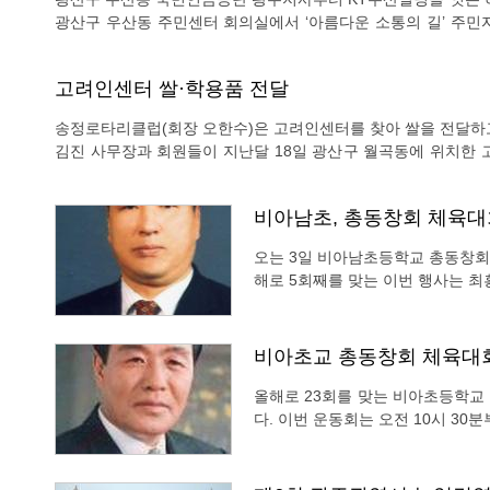
광산구 우산동 주민센터 회의실에서 ‘아름다운 소통의 길’ 주민자치 활
는 주민자치위원회와 도시디자인 전문가 방계양 교수 등 10여명
했다. 주요 내용으로는 △지역 아동센터와 연계한 청소년 봉사
고려인센터 쌀·학용품 전달
송정로타리클럽(회장 오한수)은 고려인센터를 찾아 쌀을 전달하고 위로했다. 오한수 광주송정로타
김진 사무장과 회원들이 지난달 18일 광산구 월곡동에 위치한 고려인센터를 찾았다. 이
에 배분해 달라며 를 전달하고 위로했다. 오한수 회장은“조상의 땅으로 돌아온 고려인 가족들이 추석을 맞아 고국의 따
뜻한 인심을 맛보기 바란다" 고 말하며 고려인마을 어린이집도 
비아남초, 총동창회 체육대
오는 3일 비아남초등학교 총동창회 
해로 5회째를 맞는 이번 행사는 최흥
30분까지 치러질 계획이다. 이번 체육대회는 줄다리기, 단체 줄넘기, 박 터트리기, 태풍의
눈 등 다양한 종목들을 준비하고 
비아초교 총동창회 체육대
올해로 23회를 맞는 비아초등학교
다. 이번 운동회는 오전 10시 30분부터 오후 5시
년부로 나뉘어 선·후배 간 친목도모
또한 초청가수 공연과 추첨을 통한