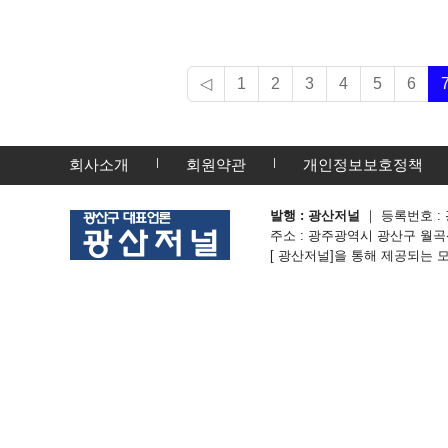
우는 산학협력의 선도모델로 자리매김하고 있다는 것을 확인시켜 
본다. /편집자 주 호남대는 2004년 지방대학혁신역량강화
◁
1
2
3
4
5
6
회사소개
회원약관
개인정보보호정책
발행 : 광산저널
｜ 등록번호 : 
주소 : 광주광역시 광산구 월곡산정로 3
[ 광산저널]을 통해 제공되는 