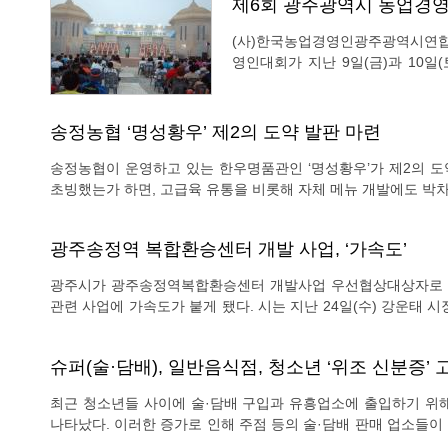
제6회 광주광역시 농업경영
(사)한국농업경영인광주광역시연합
영인대회가 지난 9일(금)과 10
‘미래농업의 가치창조, 한농연의 열
백여 명이 참석했다. 이번 대회의
송정농협 ‘명성황우’ 제2의 도약 발판 마련
송정농협이 운영하고 있는 한우명품관인 ‘명성황우’가 제2의 도
초빙했는가 하면, 고급육 유통을 비롯해 자체 메뉴 개발에도 박차를 가하고 있다. 과연 송정농협 
이 무엇이며, 어떤 파급효과를 얻고 있는지 알아본다. /편집자 주 
정 5일시장 내에 한우명품관인 ‘명성황후’를 개관했다. 당시 송
광주송정역 복합환승센터 개발 사업, ‘가속도’
광주시가 광주송정역복합환승센터 개발사업 우선협상대상자로 지
관련 사업에 가속도가 붙게 됐다. 시는 지난 24일(수) 강운태 
한 가운데, 광주송정역복합환승센터 개발사업 협약을 체결했다.
(주) 30%, (주)KT 10%가 출자자로, 신한은행과 흥국자산운용
슈퍼(술·담배), 일반음식점, 청소년 ‘위조 신분증’
최근 청소년들 사이에 술·담배 구입과 유흥업소에 출입하기 위
나타났다. 이러한 증가로 인해 주점 등의 술·담배 판매 업소들
있다. 청소년의 체구가 어른 보다 더 어른스럽고 여기에 신분증