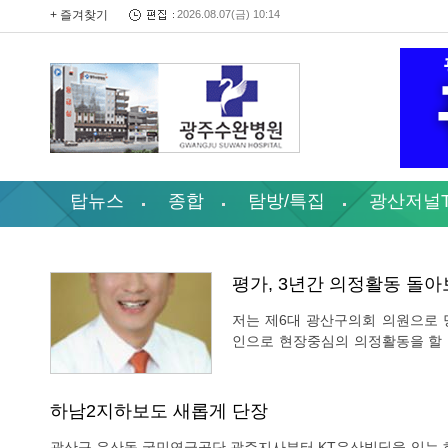
+ 즐겨찾기
2026.08.07(금) 10:14
탑뉴스
종합
탐방/특집
광산저널
평가, 3년간 의정활동 돌
저는 제6대 광산구의회 의원으로 
인으로 현장중심의 의정활동을 할 
결과 아직 부족한 저에게 이러한 
발전을 위해 남은 임기동안 최선의
하남2지하보도 새롭게 단장
광산구 우산동 국민연금공단 광주지사부터 KT우산빌딩을 잇는 하남2지하