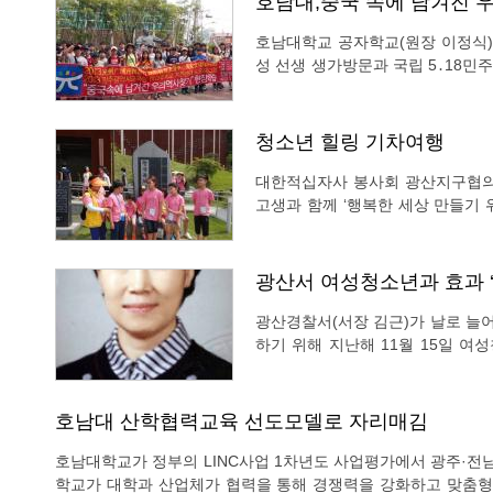
호남대,중국 속에 남겨진 
호남대학교 공자학교(원장 이정식)
성 선생 생가방문과 국립 5․18민
육청 지역연계 특성화프로그램으로 
찾기’는 광주지역 초·중생 50여명
청소년 힐링 기차여행
대한적십자사 봉사회 광산지구협의회
고생과 함께 ‘행복한 세상 만들기 
는 지난 6일 광주송정역 후원으로 
을 출발해 서대전역에 도착했다. 
광산서 여성청소년과 효과 ‘
광산경찰서(서장 김근)가 날로 늘
하기 위해 지난해 11월 15일 
여성청소년계를 여성청소년과로 격상
호남대 산학협력교육 선도모델로 자리매김
호남대학교가 정부의 LINC사업 1차년도 사업평가에서 광주·전
학교가 대학과 산업체가 협력을 통해 경쟁력을 강화하고 맞춤형