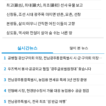
최고(最古), 최대(最大), 최초(最初) 선사 유물 보고
신창동, 조선 시대 광주목 마지면 반촌, 모촌, 선창
본량동, 삶의 터무니 간직한 어진 이들의 고향
삼도동, 역사와 전설이 살아 숨 쉬는 너른 땅
실시간뉴스
많이 본 뉴스
1
공병철 광산구의회 의장, 전남광주통합특별시 시·군·구의회 의장협의회 부회장 선출
2
우즈벡서 봉사·공공외교 펼칠 ‘광주글로벌원정대’ 찾습니다
3
전남광주통합특별시, 농업용 면세유 특례 3년 연장 환영
4
민형배 시장, 현경양수장서 가뭄 대응 농업용수 공급 점검
5
전남광주특별시, 전국 최초 ‘섬 반값 여행’