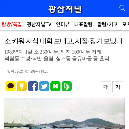
탐방/특집
광산저널TV
인터뷰
대표칼럼
칼럼/기고
포
소 키워 자식 대학 보내고, 시집·장가 보냈다
1980년대 1일 소 250여 두, 돼지 100여 두 거래
덕림동 수성·복만·을림, 삼거동 응유마을 등 흔적
입력 : 2021. 07. 29(목) 18:28
가
가