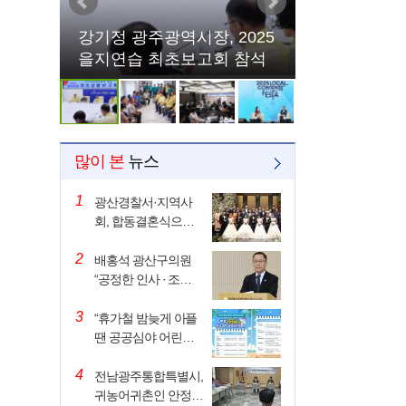
강기정 광주광역시장, 2025
을지연습 최초보고회 참석
많이 본
뉴스
1
광산경찰서·지역사
회, 합동결혼식으로
감사 전해
2
배홍석 광산구의원
“공정한 인사 · 조직
관리 시스템 ”마련
3
촉…
“휴가철 밤늦게 아플
땐 공공심야 어린이
병원·약국 이용하세
4
요…
전남광주통합특별시,
귀농어귀촌인 안정