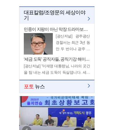
대표칼럼/조영문의 세상이야
기
민중이 지팡이 아닌 막장 드라마보다 더한 경찰
[광산저널] 광주광산
경찰서는 최근 3년 동
안 두 번이나 광주 대
동고 출신 경찰서장
‘세금 도둑’ 공직자들, 공직기강 해이 심각해
(경무관)이 왔다. …
[광산저널] “이재명 대통령님, 나라의 곳간
을 탐 내는 세금 도둑이 득실댑니다. 세금
잘 지키세요. …
포토
뉴스