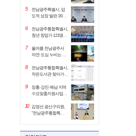
정착 지원 강화
5
전남광주특별시, 압
도적 성장 발판 ‘2027
국비 확보’ 총력전
6
전남광주통합특별시,
청년 창업가 121명 2
년간 밀착 지원
7
올여름 전남광주서
자연·도심 누비는 특
별한 휴가 즐기세요
8
전남광주통합특별시,
작은도서관 찾아가는
문화행사 지원
9
장흥·강진·해남 지역
수요맞춤지원사업으
로 주민 삶의 질 높인
10
다…
김영선 광산구의원,
"전남광주통합특별
시 시대, 광산 대전환
위한…