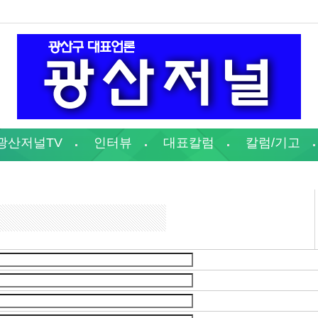
광산저널TV
인터뷰
대표칼럼
칼럼/기고