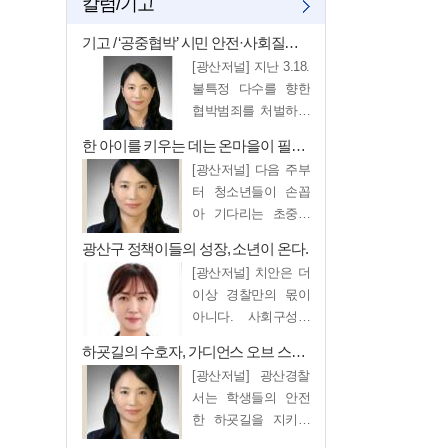
칼럼/기고
기고 / ‘공중협박’ 시민 안전·사회질서 해치는 중대범죄
[광산저널] 지난 3.18.
불특정 다수를 향한
협박범죄를 처벌하는
공중협박죄가 신설된
한 아이를 키우는 데는 온마을이 필요하다.
이후 혐의를 인…
[광산저널] 다음 주부
터 청소년들이 손꼽
아 기다리는 초중고
여름방학이 시작된
광산구 정책이들의 성장, 소년이 온다.
다. 경찰서 학교전담
[광산저널] 치안은 더
경…
이상 경찰만의 몫이
아니다. 사회구성원
모두가 참여하고 협
하굣길의 수호자, 가디언스 오브 스쿨, 학생 안전을 위한 제안
력할 때 진정한 ‘…
[광산저널] 광산경찰
서는 학생들의 안전
한 하굣길을 지키기
위해 학교폭력 예방