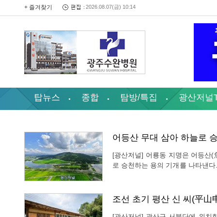
+ 즐겨찾기
2026.08.07(금) 10:14
탑뉴스
종합
탐방/특집
광산저널
어등산 무대 삼아 하늘로 승
[광산저널] 어룡동 지명은 어등산
로 승천하는 용의 기개를 나타낸다
있으며, 서쪽 외곽으로 황룡강이 지나간다. 조선시대 소지면(所旨면)에 속
서봉(西峯)리, 인암(仁岩)리, 운수(
조선 초기 평산 신 씨(平山
[광산저널] 광산구 서북단에 위치