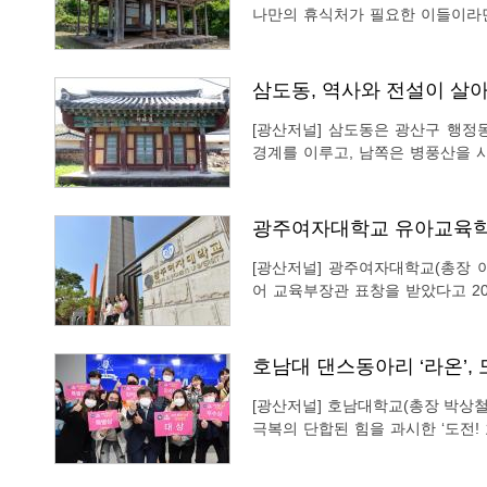
나만의 휴식처가 필요한 이들이라면
동 메타세쿼이아 가로수길을 찾아가
삼도동, 역사와 전설이 살아
[광산저널] 삼도동은 광산구 행정
경계를 이루고, 남쪽은 병풍산을 
룡동·평동과 이웃하고 있다. 행정복지센터가 있는 도덕동을 비롯해 송산동, 지평동, 오운
동, 삼거동, 양동, 내산동, 대산동,
광주여자대학교 유아교육학
[광산저널] 광주여자대학교(총장
어 교육부장관 표창을 받았다고 20일 밝혔다. 광주여대는 2021년
개발원이 주관해 실시한 5주기 교
직과정, 교육대학원이 각각 1000점
호남대 댄스동아리 ‘라온’, 
[광산저널] 호남대학교(총장 박상
극복의 단합된 힘을 과시한 ‘도전!
예진)’의 왕중왕 등극을 끝으로 4개월 대장정을 마
과 총학생회(회장 황정연)가 주최