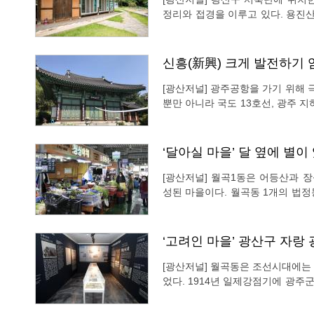
정리와 접경을 이루고 있다. 용진
하여 주민들의 삶을 풍요롭게 하지
를 입기도 해 대부분 강과 떨어진 
신흥(新興) 크게 발전하기
[광산저널] 광주공항을 가기 위해
뿐만 아니라 국도 13호선, 광주 
는 지역이다. 신흥동은 현대에 새로 지어진 이름으로, 조선시대에는 고내상에 속했다. 구한
말에는 고내상면 신촌(新村)리와 
‘달아실 마을’ 달 옆에 별이
[광산저널] 월곡1동은 어등산과 
성된 마을이다. 월곡동 1개의 법정동
다. 옛 월곡마을에 거주했던 김용주
쪽으로 송정면과 가깝고 하남면에
‘고려인 마을’ 광산구 자랑
[광산저널] 월곡동은 조선시대에는
었다. 1914년 일제강점기에 광주
구 하남출장소에서 월곡동이 분동됐
다. 월곡2동은 사통팔달의 편리