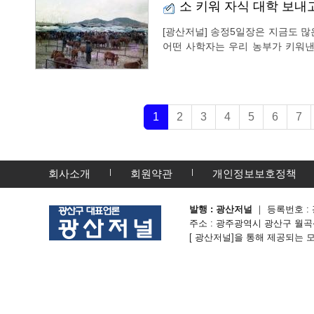
소 키워 자식 대학 보내
[광산저널] 송정5일장은 지금도 많
어떤 사학자는 우리 농부가 키워낸
만들어져 다시 우리를 공격하는 수단
에 의하면 일제강점기부터 우시장이
1
2
3
4
5
6
7
회사소개
회원약관
개인정보보호정책
발행 : 광산저널
｜ 등록번호 : 
주소 : 광주광역시 광산구 월곡산정로 3
[ 광산저널]을 통해 제공되는 