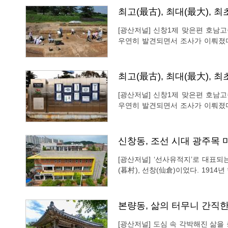
최고(最古), 최대(最大), 
[광산저널] 신창1제 맞은편 호남
우연히 발견되면서 조사가 이뤄졌다.
물과 토기류 등이 발굴되면서 그 학
호로 지정되었다. 이후 십여 차례가
최고(最古), 최대(最大), 
[광산저널] 신창1제 맞은편 호남
우연히 발견되면서 조사가 이뤄졌다.
물과 토기류 등이 발굴되면서 그 학
호로 지정되었다. 이후 십여 차례가
신창동, 조선 시대 광주목 
[광산저널] ‘선사유적지’로 대표되
(暮村), 선창(仙倉)이었다. 1914
신리(暮新), 탄동리(炭洞), 선창리
을 바꿨다. 당시 비아면(飛鴉面)
본량동, 삶의 터무니 간직한
[광산저널] 도심 속 각박해진 삶을