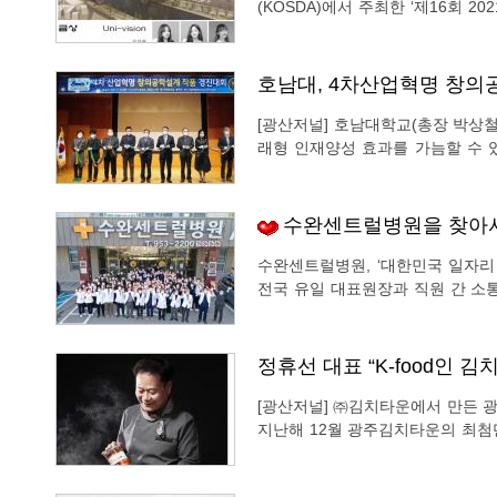
(KOSDA)에서 주최한 ‘제16회 
를 거뒀다고 30일 밝혔다. 실내디자인학과는 연송, 구다연, 조윤희 학생(4학년)의 ‘Uni-
Vision’ 작품이 금상을, 최명진, 
호남대, 4차산업혁명 창의
[광산저널] 호남대학교(총장 박상
래형 인재양성 효과를 가늠할 수 
30일 오전 11시 교내 중앙도서관 1층 국제회
혁신선도대학사업단(단장 정대원) 
수완센트럴병원을 찾아
수완센트럴병원, ‘대한민국 일자리
전국 유일 대표원장과 직원 간 소통 채널은 ‘사랑의 
에 전문의만 18명 “우리 병원 직원들에게 고용이 안정되고 쾌적한 근무 환경을 만들어줘야
환자들을 더 사랑하는 마음으로 가
정휴선 대표 “K-food인 
[광산저널] ㈜김치타운에서 만든 
지난해 12월 광주김치타운의 최첨
㈜김치타운은 베트남으로 첫 수출 
파김치, 깍두기, 총각김치 등으로