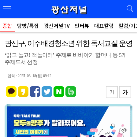
종합
탐방/특집
광산저널TV
인터뷰
대표칼럼
칼럼/기
광산구, 이주배경청소년 위한 독서교실 운영
‘읽고 놀고! 책놀이터’ 주제로 바바야가 할머니 등 5개
주제도서 선정
입력 : 2025. 08. 18(월) 09:12
가
가