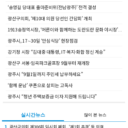
‘송영길 당대표 출마준비위(전남광주)’ 전격 결성
광산구의회, ‘제10대 의원 당선인 간담회’ 개최
1913송정역시장, ‘어른이와 함께하는 도란도란 문화 야시장’으로 여름밤 활력 더한다
광주시, 17∼30일 ‘안심식당’ 현장점검
강기정 시장 “김대중 대통령, IT·복지·화합 정신 계승”
광산구 서봉·임곡파크골프장 9월부터 재개장
광주시 “9월1일까지 주민세 납부하세요”
‘함께 운남’ 쿠폰으로 살피는 고독사
광주시 “청년 주택보증금 이자 지원해 드립니다”
실시간뉴스
많이 본 뉴스
1
광산구의회 제306회 임시회 폐회...‘제1회 추경’ 등 의결