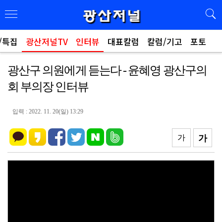
/특집
광산저널TV
인터뷰
대표칼럼
칼럼/기고
포토
광산구 의원에게 듣는다 - 윤혜영 광산구의
회 부의장 인터뷰
입력 : 2022. 11. 20(일) 13:29
가
가