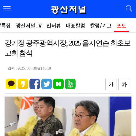
/특집
광산저널TV
인터뷰
대표칼럼
칼럼/기고
포토
강기정 광주광역시장, 2025 을지연습 최초보
고회 참석
입력 : 2025. 08. 18(월) 13:59
가
가