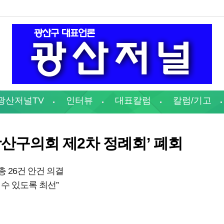
광산저널TV
인터뷰
대표칼럼
칼럼/기고
광산구의회 제2차 정례회’ 폐회
총 26건 안건 의결
 수 있도록 최선”