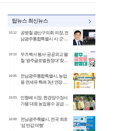
탑뉴스 최신뉴스
공병철 광산구의회 의장, 전
10:12
남광주통합특별시 시·군·구
의회 의…
우즈벡서 봉사·공공외교 펼
10:10
칠 ‘광주글로벌원정대’ 찾습
니다
전남광주통합특별시, 농업
10:05
용 면세유 특례 3년 연장 환
영
민형배 시장, 현경양수장서
10:03
가뭄 대응 농업용수 공급 점
검
전남광주특별시, 전국 최초
10:00
‘섬 반값 여행’