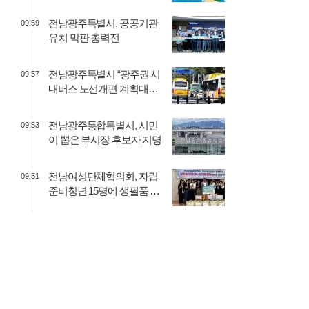
전남광주특별시, 공공기관
09:59
유치 막판 총력전
전남광주특별시 “광주권 시
09:57
내버스 노선개편 계획대로
추진”
전남광주통합특별시, 시민
09:53
이 뽑은 부시장 후보자 지명
전남여성단체협의회, 자립
09:51
준비청년 15명에 생필품 지
원